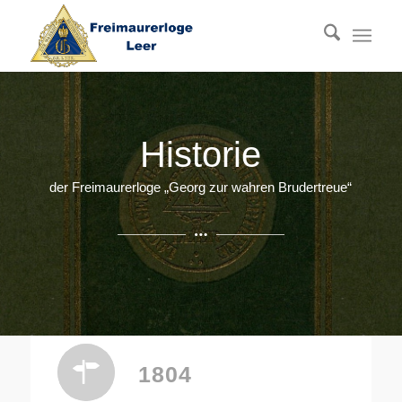
Historie
der Freimaurerloge „Georg zur wahren Brudertreue“
Die Geschichte der Freimaurer in
Leer (Ostfriesland)
1804