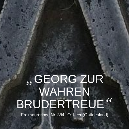
„
GEORG ZUR
WAHREN
“
BRUDERTREUE
Freimaurerloge Nr. 384 i.O. Leer (Ostfriesland)