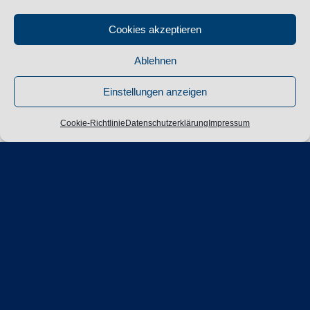
Cookies akzeptieren
Ablehnen
Einstellungen anzeigen
Cookie-Richtlinie
Datenschutzerklärung
Impressum
Wie werde ich Freimaurer?
In den alten Akten der Freimaurerei heißt es
sinngemäß, dass jeder freie Mann von gutem Ruf in
der Lage sei, Freimaurer zu werden. Heute werden
solche Formulierungen modern interpretiert; das
heißt: Freimaurerei richtet sich an Männer gleich
welchen Alters und Berufs und stellt eine